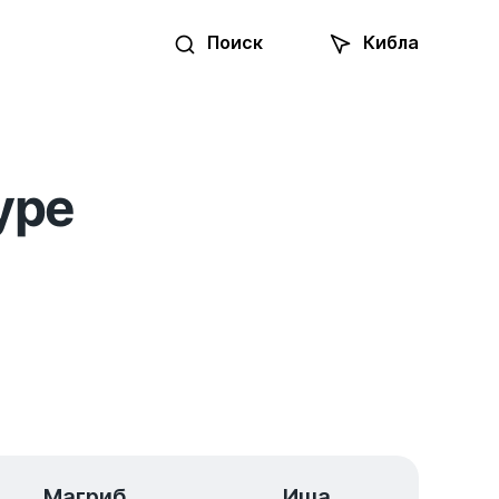
Поиск
Кибла
уре
Магриб
Иша