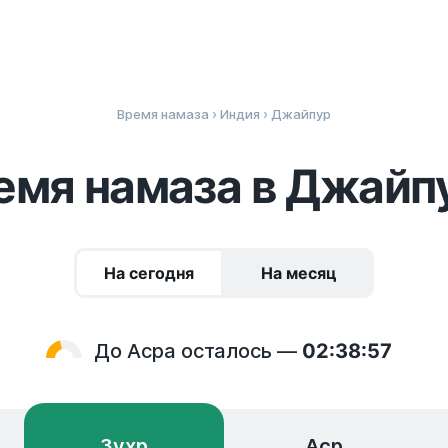
Время намаза
›
Индия
› Джайпур
емя намаза в Джайп
На сегодня
На месяц
До Асра осталось —
02:38:56
Зухр
Аср