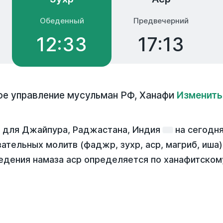
Обеденный
Предвечерний
12:33
17:13
ое управление мусульман РФ
,
Ханафи
Изменить
а для Джайпура, Раджастана, Индия
на
сегодн
зательных молитв (фаджр, зухр, аср, магриб, иша
едения намаза аср определяется по ханафитском