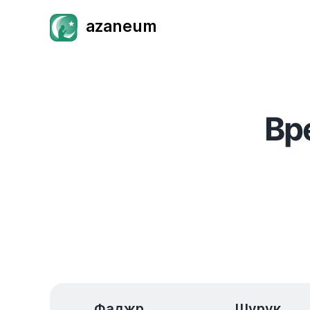
azaneum
Вр
Фаджр
Шурук