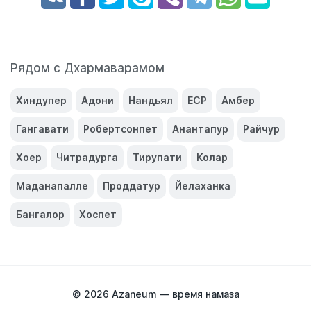
Рядом с Дхармаварамом
Хиндупер
Адони
Нандьял
ЕСР
Амбер
Гангавати
Робертсонпет
Анантапур
Райчур
Хоер
Читрадурга
Тирупати
Колар
Маданапалле
Проддатур
Йелаханка
Бангалор
Хоспет
© 2026
Azaneum — время намаза