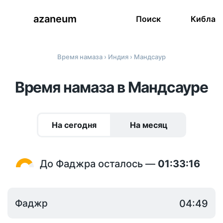
azaneum
Поиск
Кибла
Время намаза
›
Индия
› Мандсаур
Время намаза в Мандсауре
На сегодня
На месяц
До Фаджра осталось —
01:33:15
Фаджр
04:49