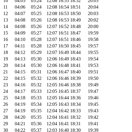
10
04:05
05:24
12:08
16:55
18:52
20:05
11
04:06
05:24
12:08
16:54
18:51
20:04
12
04:07
05:25
12:08
16:53
18:50
20:03
13
04:08
05:26
12:08
16:53
18:49
20:02
14
04:08
05:26
12:07
16:52
18:48
20:00
15
04:09
05:27
12:07
16:51
18:47
19:59
16
04:10
05:28
12:07
16:51
18:46
19:58
17
04:11
05:28
12:07
16:50
18:45
19:57
18
04:12
05:29
12:07
16:49
18:44
19:55
19
04:13
05:30
12:06
16:49
18:43
19:54
20
04:14
05:30
12:06
16:48
18:41
19:53
21
04:15
05:31
12:06
16:47
18:40
19:51
22
04:15
05:32
12:06
16:46
18:39
19:50
23
04:16
05:32
12:05
16:46
18:38
19:49
24
04:17
05:33
12:05
16:45
18:37
19:47
25
04:18
05:33
12:05
16:44
18:36
19:46
26
04:19
05:34
12:05
16:43
18:34
19:45
27
04:19
05:35
12:04
16:42
18:33
19:43
28
04:20
05:35
12:04
16:41
18:32
19:42
29
04:21
05:36
12:04
16:41
18:31
19:41
30
04:22
05:37
12:03
16:40
18:30
19:39