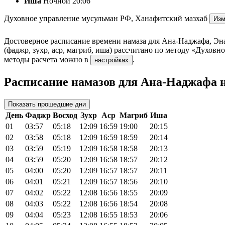
Иша
Ночной
20:06
Духовное управление мусульман РФ
,
Ханафитский мазхаб
Изм
Достоверное расписание времени намаза для Ана-Наджафа, Э
(фаджр, зухр, аср, магриб, иша) рассчитано по методу «Духов
методы расчета можно в
.
настройках
Расписание намазов для Ана-Наджафа на
Показать прошедшие дни
День
Фаджр
Восход
Зухр
Аср
Магриб
Иша
01
03:57
05:18
12:09
16:59
19:00
20:15
02
03:58
05:18
12:09
16:59
18:59
20:14
03
03:59
05:19
12:09
16:58
18:58
20:13
04
03:59
05:20
12:09
16:58
18:57
20:12
05
04:00
05:20
12:09
16:57
18:57
20:11
06
04:01
05:21
12:09
16:57
18:56
20:10
07
04:02
05:22
12:08
16:56
18:55
20:09
08
04:03
05:22
12:08
16:56
18:54
20:08
09
04:04
05:23
12:08
16:55
18:53
20:06