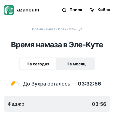
azaneum
Поиск
Кибла
Время намаза
›
Ирак
› Эль-Кут
Время намаза в Эле-Куте
На сегодня
На месяц
До Зухра осталось —
03:32:56
Фаджр
03:56