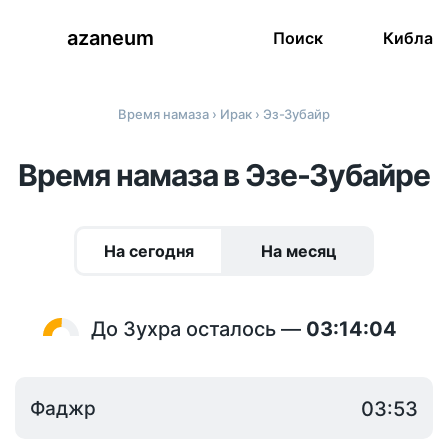
azaneum
Поиск
Кибла
Время намаза
›
Ирак
› Эз-Зубайр
Время намаза в Эзе-Зубайре
На сегодня
На месяц
До Зухра осталось —
03:14:04
Фаджр
03:53